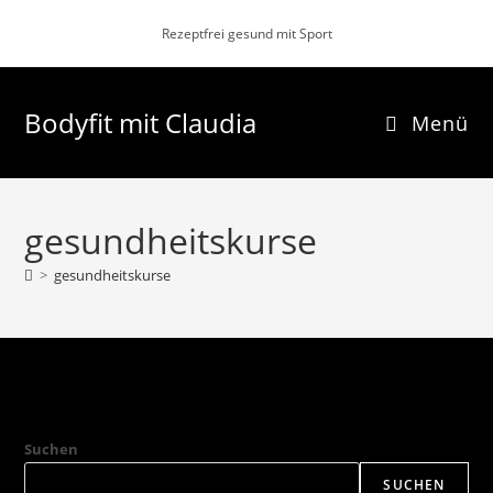
Zum
Rezeptfrei gesund mit Sport
Inhalt
springen
Bodyfit mit Claudia
Menü
gesundheitskurse
>
gesundheitskurse
Suchen
SUCHEN